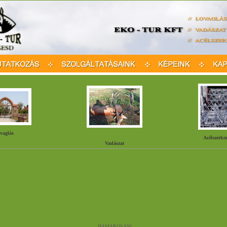
vaglás
Acélszerkez
Vadászat
HAMAROSAN!