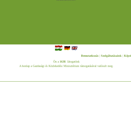
Bemutatkozás
|
Szolgáltatásaink
|
Képe
Ön a
1638
. látogatónk
A honlap a Gazdasági és Közlekedési Minisztérium támogatásával valósult meg.